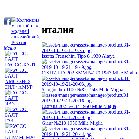
италия
Меню
Issotta Franschini Tipo 8 1930 Altaya
РУССО-БАЛТ
CISITALIA 202 SMM №179 1947 Mille Miglia
АМО/ ЗИС/
ЗИЛ / АМУР
Stanguellini 1100 №82 1948 Mille Miglia
ЯАЗ
Cisitalia 202 №437 1950 Mille Miglia
ГАЗ
Giaur №213 1956 Mille Miglia
КИМ/ МЗМА/