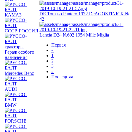
DE Tomaso Pantero 1972 DeAGOSTINIСК №
КАМАЗ
42
СССР. РОССИЯ
Lancia D24 №602 1954 Mille Miglia
Первая
тракторы
«
Гараж особого
1
назначения
2
3
»
Mercedes-Benz
Последняя
AUDI
BMW
PORSCHE