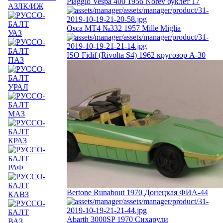
Piaggio Vespa 400 1956 Norev буклет 17
АЗЛК/ИЖ
Osca MT4 №332 1957 Mille Miglia
УАЗ
ISO Fidif (Rivolta S4) 1962 кругозор А-30
ПАЗ
УРАЛ
МАЗ
КРАЗ
РАФ
Bertone Runabout 1970 Донецкая ФИА-44
КАВЗ
Abarth 3000SP 1970 Сихарули
ВАЗ