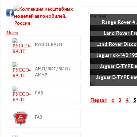
Англия
Range Rover 4
Land Rover Fr
Меню
cara
Land Rover Disco
РУССО-БАЛТ
Jaguar xk-140 
Jaguar E-TYPE 
АМО/ ЗИС/ ЗИЛ /
NEW
АМУР
Jaguar E-TYPE ка
Ming 
ЯАЗ
Первая
«
3
4
5
ГАЗ