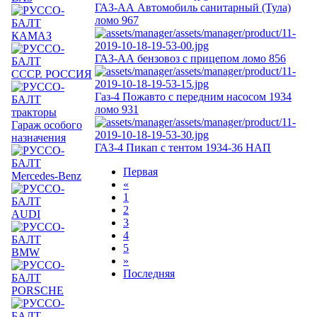
ГАЗ-АА Автомобиль санитарный (Тула)
ломо 967
КАМАЗ
ГАЗ-АА бензовоз с прицепом ломо 856
СССР. РОССИЯ
Газ-4 Пожавто с передним насосом 1934
ломо 931
тракторы
Гараж особого
назначения
ГАЗ-4 Пикап с тентом 1934-36 НАП
Первая
Mercedes-Benz
«
1
2
AUDI
3
4
5
BMW
»
Последняя
PORSCHE