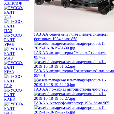
АЗЛК/ИЖ
УАЗ
ПАЗ
ГАЗ-АА седельный тягач с полуприцепом
бортовым 1934 ломо 858
УРАЛ
ГАЗ-АА автоцистерна "молоко" п/п ломо
857-02
МАЗ
ГАЗ-АА автоцистерна "огнеопасно" п/п ломо
КРАЗ
857-01
РАФ
ГАЗ-АА пожарная автоцистерна ломо 923
КАВЗ
ГАЗ-АА Авторефрижератор 1934 ломо 965
ВАЗ